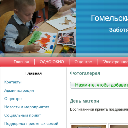
Гомельск
Заботя
Главная
ОДНО ОКНО
О центре
"Электронно
Главная
Фотогалерея
Контакты
Нажмите, чтобы добави
Администрация
О центре
День матери
Новости и мероприятия
Воспитанники приюта поздравили
Социальный приют
Поддержка приемных семей