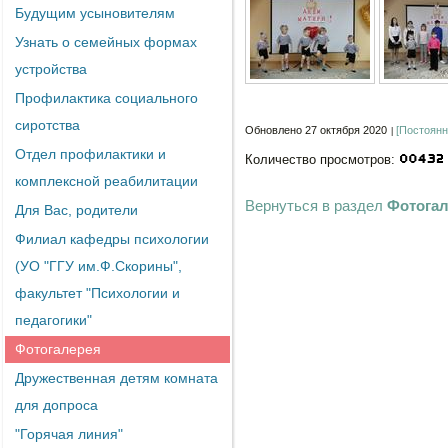
Будущим усыновителям
Узнать о семейных формах
устройства
Профилактика социального
сиротства
Обновлено 27 октября 2020
[Постоянн
Отдел профилактики и
Количество просмотров:
комплексной реабилитации
Вернуться в раздел
Фотога
Для Вас, родители
Филиал кафедры психологии
(УО "ГГУ им.Ф.Скорины",
факультет "Психологии и
педагогики"
Фотогалерея
Дружественная детям комната
для допроса
"Горячая линия"