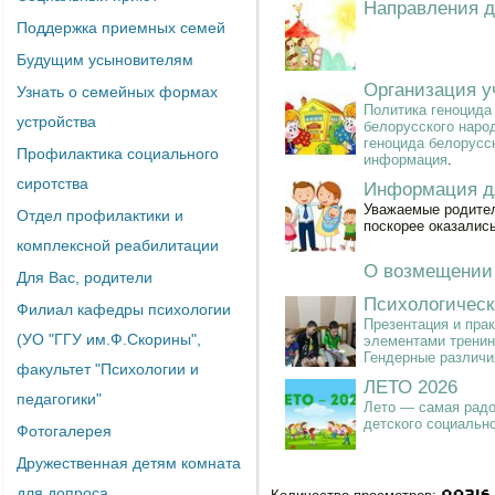
Направления д
Поддержка приемных семей
Будущим усыновителям
Организация у
Узнать о семейных формах
Политика геноцида
устройства
белорусского наро
геноцида белорусс
Профилактика социального
информация
.
сиротства
Информация дл
Уважаемые родител
Отдел профилактики и
поскорее оказалис
комплексной реабилитации
О возмещении 
Для Вас, родители
Психологичес
Филиал кафедры психологии
Презентация и прак
(УО "ГГУ им.Ф.Скорины",
элементами трени
Гендерные различи
факультет "Психологии и
ЛЕТО 2026
педагогики"
Лето — самая радос
детского социальн
Фотогалерея
Дружественная детям комната
для допроса