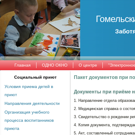
Гомельск
Заботя
Главная
ОДНО ОКНО
О центре
"Электронно
Социальный приют
Пакет документов при п
Условия приема детей в
Документы при приёме н
приют
1. Направление отдела образован
Направления деятельности
2. Медицинская справка о состо
Организация учебного
3. Свидетельство о рождении р
процесса воспитанников
4. Копия документа, подтвержд
приюта
5. Акт, составленный сотрудник