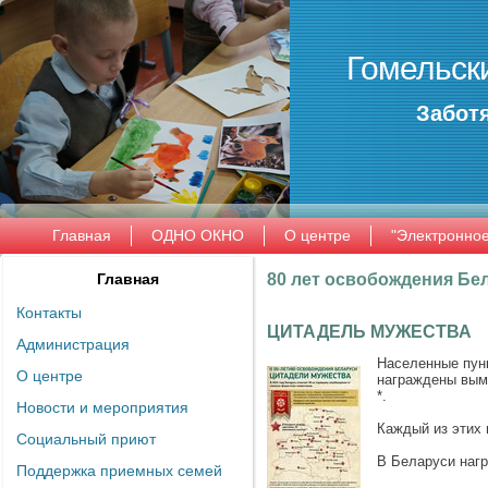
Гомельск
Заботя
Главная
ОДНО ОКНО
О центре
"Электронно
Главная
80 лет освобождения Бе
Контакты
ЦИТАДЕЛЬ МУЖЕСТВА
Администрация
Населенные пунк
О центре
награждены вымп
*.
Новости и мероприятия
Каждый из этих
Социальный приют
В Беларуси нагр
Поддержка приемных семей