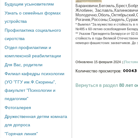
Будущим усыновителям
Барановичи,
Бегомль,
Брест,
Бобр
Жлобинн,
Заславль,
Калинковичи
Узнать о семейных формах
Молодечно,
Оболь,
Октябрьский,
Рогачев,
Россоны,
Скидель,
Сураж
устройства
* Вымпел "За мужество и стойкость в 
№485 к 60-летию освобождения Белару
Профилактика социального
** Указом Президента Беларуси от 02.
сиротства
стойкость в годы Великой Отечественн
немецко-фашистских захватчиков. До 
Отдел профилактики и
комплексной реабилитации
Обновлено 15 февраля 2024
[Постоян
Для Вас, родители
Количество просмотров:
Филиал кафедры психологии
(УО "ГГУ им.Ф.Скорины",
Вернуться в раздел
80 лет 
факультет "Психологии и
педагогики"
Фотогалерея
Дружественная детям комната
для допроса
"Горячая линия"