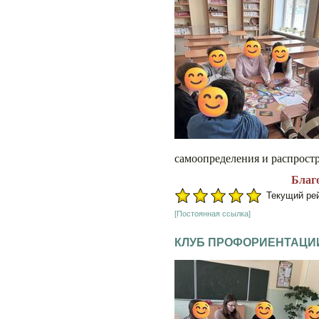
самоопределения и распрост
Благ
Текущий рейт
[Постоянная ссылка]
КЛУБ ПРОФОРИЕНТАЦИ