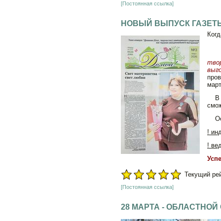
[Постоянная ссылка]
НОВЫЙ ВЫПУСК ГАЗЕТЫ
Когд
Вы
тво
выго
про
март
В га
смож
Осу
! ин
! ве
Усп
Текущий рейт
[Постоянная ссылка]
28 МАРТА - ОБЛАСТНОЙ