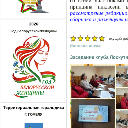
со всеми участниками 
принципа инклюзии 
рассмотрение редакцион
сборника и размещены 
2026
Год белорусской женщины
Текущий рейт
[Постоянная ссылка]
Заседание клуба Лоскут
Территориальная геральдика
Г. ГОМЕЛЯ