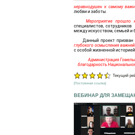
неравнодушен к самому важн
любви и заботы.
Мероприятие прошло н
специалистов, сотрудников 
между искусством, семьей и 
Данный проект призван с
глубокого осмысления важне
с особой жизненной историей
Администрация Гомельск
благодарность Национальном
Текущий рейт
[Постоянная ссылка]
ВЕБИНАР ДЛЯ ЗАМЕЩА