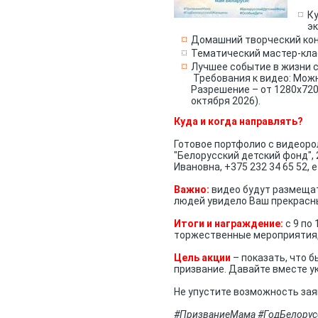
Ку
эк
Домашний творческий кон
Тематический мастер-клас
Лучшее событие в жизн
Требования к видео: Можн
Разрешение – от 1280x720
октября 2026).
Куда и когда направлять?
Готовое портфолио с видеор
"Белорусский детский фонд", 2
Ивановна, +375 232 34 65 52, e
Важно:
видео будут размещат
людей увидело Ваш прекрасн
Итоги и награждение:
с 9 по
торжественные мероприятия, 
Цель акции
– показать, что б
призвание. Давайте вместе у
Не упустите возможность зая
#ПризваниеМама #ГодБелору