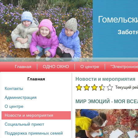
Гомельск
Заботя
Главная
ОДНО ОКНО
О центре
"Электронно
Главная
Новости и мероприятия
Текущий рейт
Контакты
Администрация
МИР ЭМОЦИЙ - МОЯ ВС
О центре
Новости и мероприятия
Социальный приют
Поддержка приемных семей