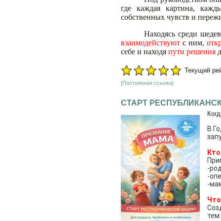
где каждая картина, кажд
собственных чувств и переж
Находясь среди шедев
взаимодействуют
с ним,
откр
себе и находя
пути решения
д
Текущий рейт
[Постоянная ссылка]
СТАРТ РЕСПУБЛИКАНСК
Когд
В Г
зап
Кто
При
-ро
-оп
-ма
Что
Соз
тем: