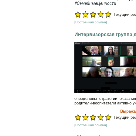
#СемейныеЦенности
Текущий рейт
[Постоянная ссылка]
Интервизорская группа
определены стратегии оказани
родители-воспитатели активно 
Выражае
Текущий рейт
[Постоянная ссылка]