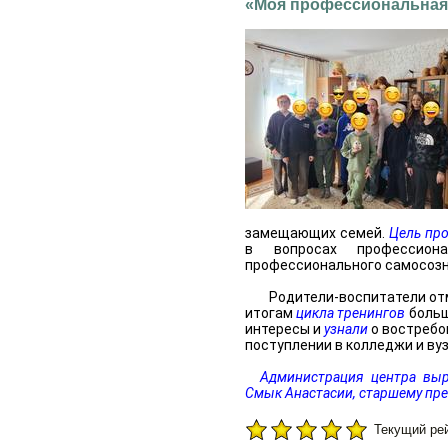
«Моя профессиональная
замещающих семей.
Цель про
в вопросах профессион
профессионального самосозн
Родители-воспитатели от
итогам
цикла тренингов
больш
интересы и
узнали
о востребо
поступлении в колледжи и вуз
Администрация центра выр
Смык Анастасии, старшему пр
Текущий рейт