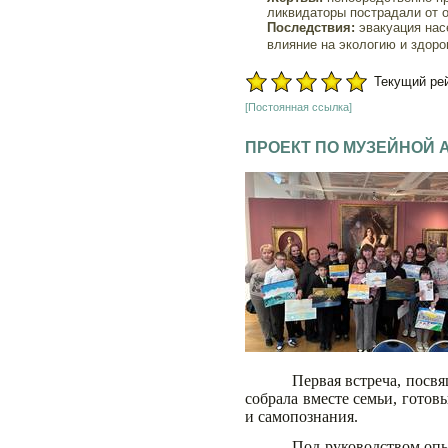
ликвидаторы пострадали от 
Последствия:
э
вакуация нас
влияние на экологию и здоро
Текущий рейт
[Постоянная ссылка]
ПРОЕКТ ПО МУЗЕЙНОЙ 
Первая встреча, посв
собрала вместе семьи, готов
и самопознания.
Под руководством оп