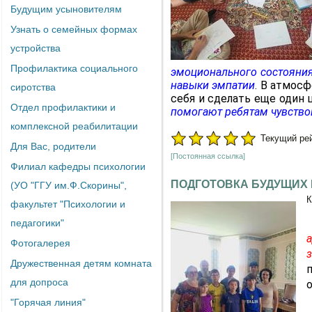
Будущим усыновителям
Узнать о семейных формах
устройства
Профилактика социального
эмоционального состояния
навыки эмпатии
. В атмос
сиротства
себя и сделать еще один
Отдел профилактики и
помогают ребятам чувствов
комплексной реабилитации
Текущий рейт
Для Вас, родители
[Постоянная ссылка]
Филиал кафедры психологии
ПОДГОТОВКА БУДУЩИХ
(УО "ГГУ им.Ф.Скорины",
К
факультет "Психологии и
педагогики"
Фотогалерея
Дружественная детям комната
для допроса
"Горячая линия"