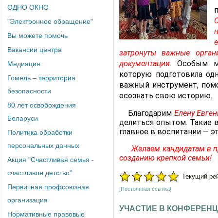
ОДНО ОКНО
"Электронное обращение"
Вы можете помочь
Вакансии центра
затронуты важные орган
документации.
Особым м
Медиация
которую подготовила одн
Гомель – территория
важный инструмент, пом
безопасности
осознать свою историю.
80 лет освобождения
Благодарим
Елену Евген
Беларуси
делиться опытом. Такие 
главное в воспитании — э
Политика обработки
персональных данных
Желаем кандидатам в при
созданию крепкой семьи!
Акция "Счастливая семья -
счастливое детство"
Текущий рейт
Первичная профсоюзная
[Постоянная ссылка]
организация
УЧАСТИЕ В КОНФЕРЕН
Нормативные правовые