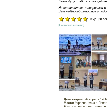
Линия будет работать каждый че
Не оставайтесь с вопросами и 
Ваш надёжный помощник и подд
Текущий рейт
[Постоянная ссылка]
Дата аварии:
26 апреля 1986 
Место:
Украина (близ г. Припя
Жертвы:
н
епосредственно пр