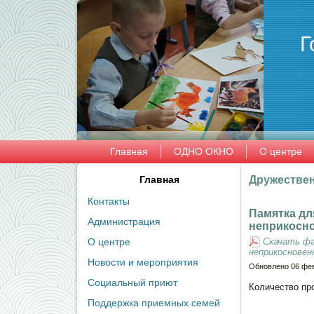
Г
Главная
ОДНО ОКНО
О центре
Главная
Дружествен
Контакты
Памятка дл
Администрация
неприкосн
О центре
Скачать фа
неприкоснове
Новости и мероприятия
Обновлено 06 фе
Социальный приют
Количество пр
Поддержка приемных семей