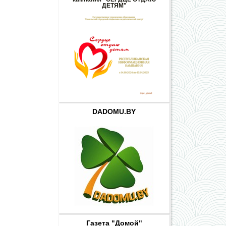
ДЕТЯМ"
DADOMU.BY
Газета "Домой"