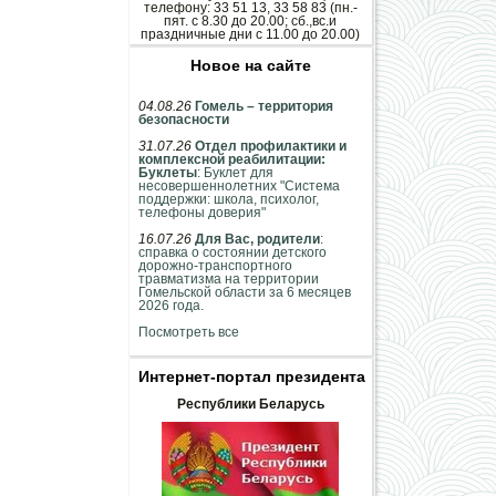
телефону: 33 51 13, 33 58 83 (пн.-
пят. с 8.30 до 20.00; сб.,вс.и
праздничные дни с 11.00 до 20.00)
Новое на сайте
04.08.26
Гомель – территория
безопасности
31.07.26
Отдел профилактики и
комплексной реабилитации:
Буклеты
: Буклет для
несовершеннолетних "Система
поддержки: школа, психолог,
телефоны доверия"
16.07.26
Для Вас, родители
:
справка о состоянии детского
дорожно-транспортного
травматизма на территории
Гомельской области за 6 месяцев
2026 года.
Посмотреть все
Интернет-портал президента
Республики Беларусь