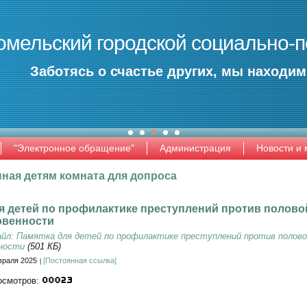
омельский городской социально-п
Заботясь о счастье других, мы находим
"Электронное обращение"
Администрация
Новости и
ная детям комната для допроса
я детей по профилактике преступлений против полово
овенности
йл: Памятка для детей по профилактике преступлений против полово
нности
(501 КБ)
враля 2025
[Постоянная ссылка]
осмотров: