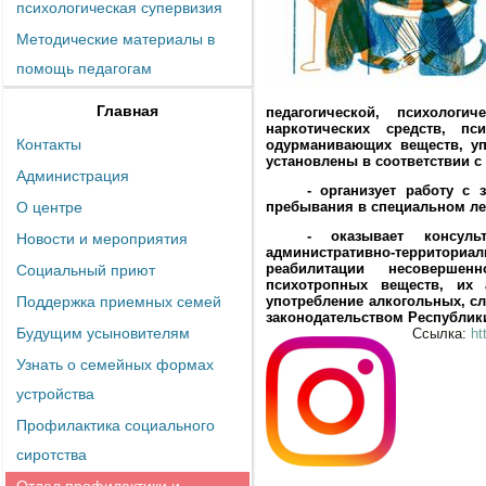
психологическая супервизия
Методические материалы в
помощь педагогам
Главная
педагогической, психолог
наркотических средств, пс
Контакты
одурманивающих веществ, уп
установлены в соответствии с
Администрация
- организует работу с
О центре
пребывания в специальном ле
- оказывает консул
Новости и мероприятия
административно-территор
реабилитации несовершен
Социальный приют
психотропных веществ, их 
Поддержка приемных семей
употребление алкогольных, сл
законодательством Республик
Будущим усыновителям
Ссылка:
ht
Узнать о семейных формах
устройства
Профилактика социального
сиротства