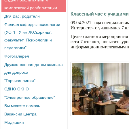
Отдел профилактики и
комплексной реабилитации
Классный час с учащимис
Для Вас, родители
09.04.2021 года специалиста
Филиал кафедры психологии
Интернете» с учащимися 7 кл
(УО "ГГУ им.Ф.Скорины",
Целью данного мероприятия 
факультет "Психологии и
сети Интернет, повысить уро
информационно-телекоммуни
педагогики"
Фотогалерея
Дружественная детям комната
для допроса
"Горячая линия"
ОДНО ОКНО
"Электронное обращение"
Вы можете помочь
Вакансии центра
Медиация