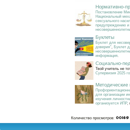
Нормативно-пр
Постановление Мин
Национальный меха
сексуального наси
предупреждению и 
несовершеннолетн
Буклеты
Буклет для несове
доверия"
,
Буклет д
несовершеннолетних
информация
.
Социально-пед
Твой учитель не тот
Супервизия 2025 г
Методические 
Профориентационна
для организации и
изучения личностн
организуется ИПР
,
Количество просмотров: