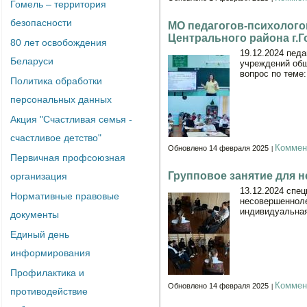
Гомель – территория
безопасности
МО педагогов-психолого
Центрального района г.
80 лет освобождения
19.12.2024 пед
Беларуси
учреждений общ
вопрос по теме
Политика обработки
персональных данных
Акция "Счастливая семья -
счастливое детство"
Коммен
Обновлено 14 февраля 2025
Первичная профсоюзная
Групповое занятие для 
организация
13.12.2024 спе
Нормативные правовые
несовершенноле
индивидуальная
документы
Единый день
информирования
Профилактика и
Коммен
Обновлено 14 февраля 2025
противодействие