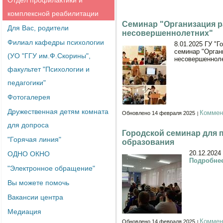
Отдел профилактики и
комплексной реабилитации
Семинар "Организация р
Для Вас, родители
несовершеннолетних"
Филиал кафедры психологии
8.01.2025 ГУ "Г
семинар "Орган
(УО "ГГУ им.Ф.Скорины",
несовершенноле
факультет "Психологии и
педагогики"
Фотогалерея
Дружественная детям комната
Коммен
Обновлено 14 февраля 2025
для допроса
Городской семинар для 
"Горячая линия"
образования
20.12.2024
ОДНО ОКНО
Подробнее
"Электронное обращение"
Вы можете помочь
Вакансии центра
Медиация
Коммен
Обновлено 14 февраля 2025