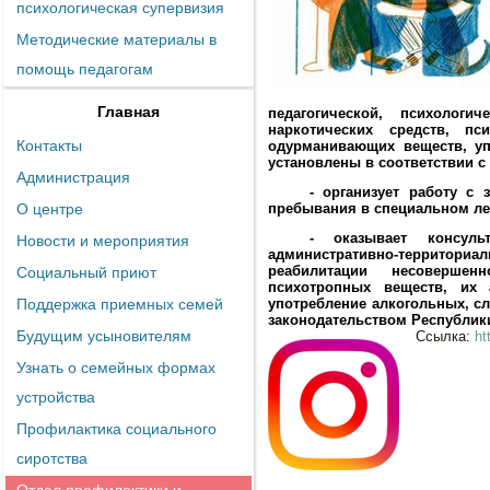
психологическая супервизия
Методические материалы в
помощь педагогам
Главная
педагогической, психолог
наркотических средств, пс
Контакты
одурманивающих веществ, уп
установлены в соответствии с
Администрация
- организует работу с
О центре
пребывания в специальном ле
- оказывает консул
Новости и мероприятия
административно-территор
реабилитации несовершен
Социальный приют
психотропных веществ, их 
Поддержка приемных семей
употребление алкогольных, сл
законодательством Республик
Будущим усыновителям
Ссылка:
ht
Узнать о семейных формах
устройства
Профилактика социального
сиротства