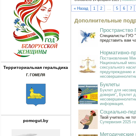
« Назад
1
2
…
5
6
7
Дополнительные подр
Пространство 
Специалисты ГУО "
представить вам ч
Нормативно-пр
Постановление Мин
Национальный меха
Территориальная геральдика
сексуального наси
предупреждению и 
Г. ГОМЕЛЯ
несовершеннолетн
Буклеты
Буклет для несове
доверия"
,
Буклет д
несовершеннолетних
информация
.
Социально-пед
Твой учитель не тот
pomogut.by
Супервизия 2025 г
Методические 