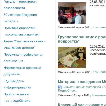
Гомель – территория
23.03.2021
за мои пос
безопасности
80 лет освобождения
Беларуси
Коммент
Политика обработки
Обновлено 06 апреля 2021
персональных данных
Групповое занятие с ро
Акция "Счастливая семья -
подростка"
11.02.2021
счастливое детство"
несоверше
реабилитац
Первичная профсоюзная
организация
Нормативные правовые
Коммент
Обновлено 06 апреля 2021
документы
Единый день
Материал к заседанию МО
Скачать файл: Материал к з
информирования
Подробнее...
Профилактика и
Комменти
Обновлено 16 марта 2021
противодействие
Классный час с учащимис