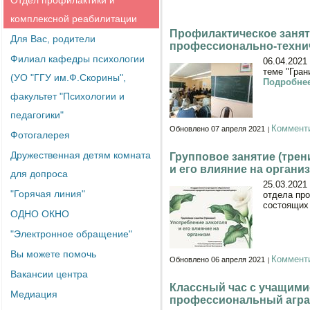
Отдел профилактики и
комплексной реабилитации
Профилактическое занят
Для Вас, родители
профессионально-техни
Филиал кафедры психологии
06.04.2021
теме "Гра
(УО "ГГУ им.Ф.Скорины",
Подробнее
факультет "Психологии и
педагогики"
Коммент
Обновлено 07 апреля 2021
Фотогалерея
Дружественная детям комната
Групповое занятие (тре
и его влияние на органи
для допроса
25.03.2021
"Горячая линия"
отдела про
состоящих 
ОДНО ОКНО
"Электронное обращение"
Вы можете помочь
Коммент
Обновлено 06 апреля 2021
Вакансии центра
Классный час с учащими
Медиация
профессиональный агра