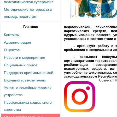
психологическая супервизия
Методические материалы в
помощь педагогам
Главная
педагогической, психолог
наркотических средств, пс
Контакты
одурманивающих веществ, уп
установлены в соответствии с
Администрация
- организует работу с
О центре
пребывания в специальном ле
- оказывает консул
Новости и мероприятия
административно-территор
реабилитации несовершен
Социальный приют
психотропных веществ, их 
Поддержка приемных семей
употребление алкогольных, сл
законодательством Республик
Будущим усыновителям
Ссылка:
ht
Узнать о семейных формах
устройства
Профилактика социального
сиротства