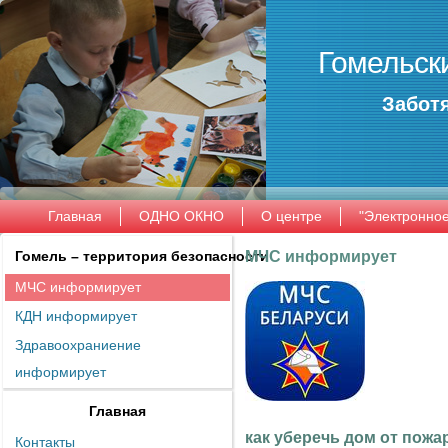
Гомельск
Заботя
Главная
ОДНО ОКНО
О центре
"Электронно
Гомель – территория безопасности
МЧС информирует
МЧС информирует
КДН информирует
Здравоохраниение
информирует
Главная
как уберечь дом от пожа
Контакты