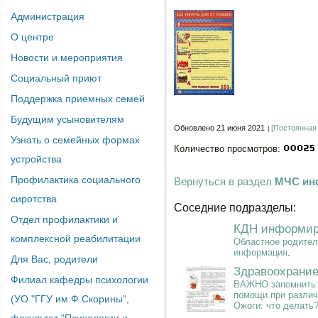
Администрация
О центре
Новости и мероприятия
Социальный приют
Поддержка приемных семей
Будущим усыновителям
Обновлено 21 июня 2021
[Постоянная
Узнать о семейных формах
Количество просмотров:
устройства
Профилактика социального
Вернуться в раздел
МЧС ин
сиротства
Соседние подразделы:
Отдел профилактики и
КДН информир
комплексной реабилитации
Областное родител
информация
.
Для Вас, родители
Здравоохрани
Филиал кафедры психологии
ВАЖНО запомнить п
помощи при различ
(УО "ГГУ им.Ф.Скорины",
Ожоги: что делать