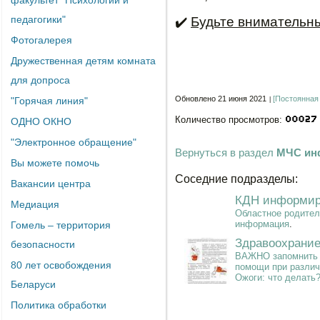
факультет "Психологии и
педагогики"
✔
️
Будьте внимательны
Фотогалерея
Дружественная детям комната
для допроса
Обновлено 21 июня 2021
[Постоянная
"Горячая линия"
Количество просмотров:
ОДНО ОКНО
"Электронное обращение"
Вернуться в раздел
МЧС ин
Вы можете помочь
Соседние подразделы:
Вакансии центра
КДН информир
Медиация
Областное родител
информация
.
Гомель – территория
Здравоохрани
безопасности
ВАЖНО запомнить п
80 лет освобождения
помощи при различ
Ожоги: что делать
Беларуси
Политика обработки