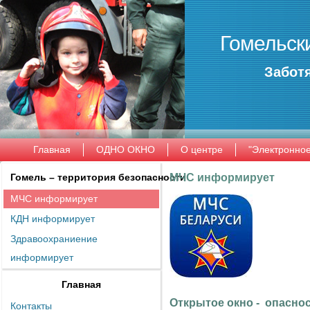
Гомельск
Заботя
Главная
ОДНО ОКНО
О центре
"Электронно
Гомель – территория безопасности
МЧС информирует
МЧС информирует
КДН информирует
Здравоохраниение
информирует
Главная
Открытое окно - опаснос
Контакты