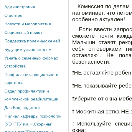
Комиссия по делам н
Администрация
напоминает, что лето
О центре
особенно актуален!
Новости и мероприятия
Если ввести запрос 
Социальный приют
сможете почти кажды
Поддержка приемных семей
Малыши ставят реко
себя отговорками ти
Будущим усыновителям
оставляю". Не пол
Узнать о семейных формах
безопасности:
устройства
❗
️НЕ оставляйте ребен
Профилактика социального
сиротства
❗
️НЕ показывайте ребен
Отдел профилактики и
❗
️Уберите от окна меб
комплексной реабилитации
Для Вас, родители
❗
️ Москитная сетка НЕ
Филиал кафедры психологии
!
Используйте специ
(УО "ГГУ им.Ф.Скорины",
окна;